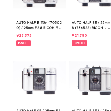
AUTO HALF E 花柄 (70502
AUTO HALF SE / 25mm 
0) / 25mm F2.8 RICOH リコ
8 (736522) RICOH リ
ー
¥23,375
¥21,780
15%OFF
10%OFF
AUTO HALF SE / 25mm F2.
AUTO HALF SE2 / 25m