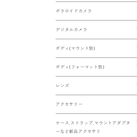
2026/06/27
MINOLTA
FUJIFILM
Canon
PENTAX
ポラロイドカメラ
2026/06/24
CONTAX
RICOH
Zeiss Ikon
FUJIFILM
デジタルカメラ
2026/06/23
Konica
Minolta
舶来その他
Bronica
一眼レフ
ボディ(マウント別)
2026/06/21
Ricoh
Konica
国産その他
CONTAX
ミラーレス一眼
Fマウント
ボディ(フォーマット別)
2026/06/12
Mamiya
Leica
HASSELBLAD
コンパクト
FDマウント
ハーフサイズ
レンズ
2026/06/11
京セラ
Rollei
Rollei
SR/MDマウント
フルサイズ
Fマウント
アクセサリー
2026/06/10
FUJIFILM
OLYMPUS
PLAUBEL
OMマウント
6x4.5
FDマウント
キャップ
ケース,ストラップ,マウントアダプタ
ーなど新品アクセサリ