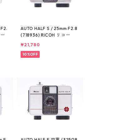
F2.
AUTO HALF S / 25mm F2.8
コー
(718936) RICOH リコー
¥21,780
10%OFF
m F
AUTO HALF E 四葉 (32508