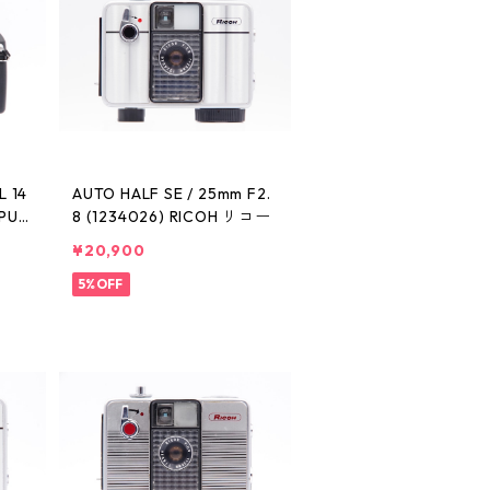
L 14
AUTO HALF SE / 25mm F2.
MPUS
8 (1234026) RICOH リコー
¥20,900
5%OFF