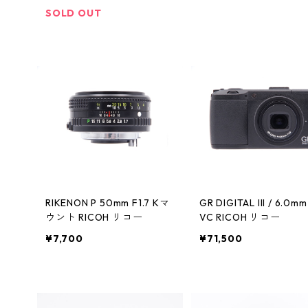
SOLD OUT
RIKENON P 50mm F1.7 Kマ
GR DIGITAL III / 6.0mm
ウント RICOH リコー
VC RICOH リコー
¥7,700
¥71,500