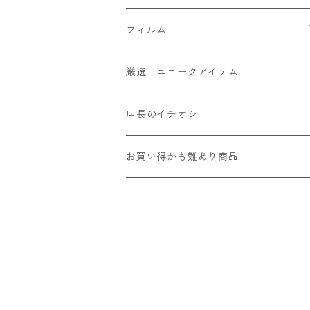
Leica
YASHICA
Voigtlander
Kマウント
6x6
SR/MDマウント
フード
マウントアダプター
フィルム
その他舶来
CONTAX
ZEISSIKON
M42マウント
6x7
OMマウント
マウントアダプター
ソニーEマウントボディ用
ハンドメイド
135フィルム
厳選！ユニークアイテム
その他国産
京セラ
ZENZA BRONICA
Y/Cマウント
6x9
Kマウント
ビューファインダー/交換ファインダー
富士フィルムXマウントボディ用
カラー
120フィルム
店長のイチオシ
国産その他
Kowa
L39マウント
4x4
M42マウント
フィルター
ニコンZマウントボディ用
リバーサル
インスタントフィルム
お買い得かも難あり商品
舶来その他
国産その他
Mマウント
6x12
Y/Cマウント
露出計
モノクロ
舶来その他
ニコンS/旧コンタックスマウント
4x5
ARマウント
その他
LRマウント
110
L39マウント
Eマウント
Mマウント