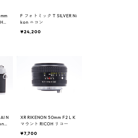
80mm
F フォトミック T SILVER Ni
 HAS
kon ニコン
ラッド
¥24,200
AI N
XR RIKENON 50mm F2 L K
on
マウント RICOH リコー
¥7,700