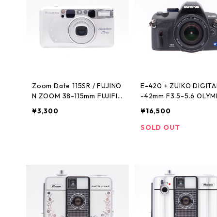
Zoom Date 115SR / FUJINO
E-420 + ZUIKO DIGITA
N ZOOM 38-115mm FUJIFIL
-42mm F3.5-5.6 OLY
M フジフィルム
オリンパス
¥3,300
¥16,500
SOLD OUT