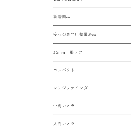
新着商品
2026/07/18
安心の専門店整備済品
2026/07/12
コンパクトカメラ
35mm一眼レフ
2026/07/11
一眼レフ・レンジファインダーカメラ
Nikon
コンパクト
2026/07/10
中判カメラ
Canon
Nikon
レンジファインダー
2026/06/30
レンズ
PENTAX
Canon
Leica
中判カメラ
2026/06/28
OLYMPUS
PENTAX
Nikon
Mamiya
大判カメラ