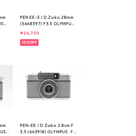
8mm
PEN EE-3 / D.Zuiko 28mm
US
(5668397) F3.5 OLYMPUS
オリンパス
¥26,730
10%OFF
8mm
PEN-EE / D.Zuiko 2.8cm F
PUS
3.5 (643918) OLYMPUS オ