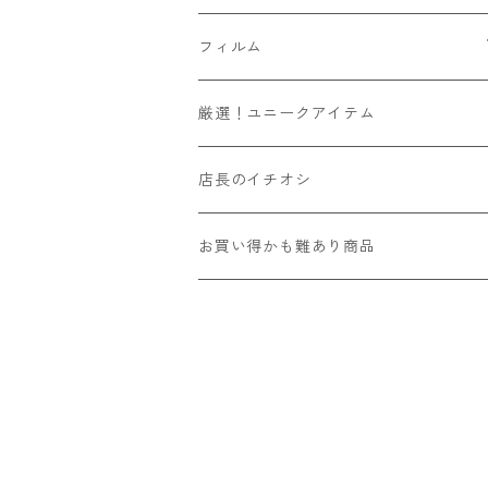
Leica
YASHICA
Voigtlander
Kマウント
6x6
SR/MDマウント
フード
マウントアダプター
フィルム
その他舶来
CONTAX
ZEISSIKON
M42マウント
6x7
OMマウント
マウントアダプター
ソニーEマウントボディ用
ハンドメイド
135フィルム
厳選！ユニークアイテム
その他国産
京セラ
ZENZA BRONICA
Y/Cマウント
6x9
Kマウント
ビューファインダー/交換ファインダー
富士フィルムXマウントボディ用
カラー
120フィルム
店長のイチオシ
国産その他
Kowa
L39マウント
4x4
M42マウント
フィルター
ニコンZマウントボディ用
リバーサル
インスタントフィルム
お買い得かも難あり商品
舶来その他
国産その他
Mマウント
6x12
Y/Cマウント
露出計
モノクロ
舶来その他
ニコンS/旧コンタックスマウント
4x5
ARマウント
その他
LRマウント
110
L39マウント
Eマウント
Mマウント