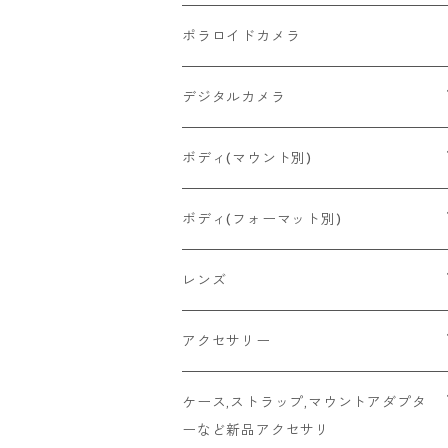
2026/06/27
MINOLTA
FUJIFILM
Canon
PENTAX
ポラロイドカメラ
2026/06/24
CONTAX
RICOH
Zeiss Ikon
FUJIFILM
デジタルカメラ
2026/06/23
Konica
Minolta
舶来その他
Bronica
一眼レフ
ボディ(マウント別)
2026/06/21
Ricoh
Konica
国産その他
CONTAX
ミラーレス一眼
Fマウント
ボディ(フォーマット別)
2026/06/12
Mamiya
Leica
HASSELBLAD
コンパクト
FDマウント
ハーフサイズ
レンズ
2026/06/11
京セラ
Rollei
Rollei
SR/MDマウント
フルサイズ
Fマウント
アクセサリー
2026/06/10
FUJIFILM
OLYMPUS
PLAUBEL
OMマウント
6x4.5
FDマウント
キャップ
ケース,ストラップ,マウントアダプタ
ーなど新品アクセサリ