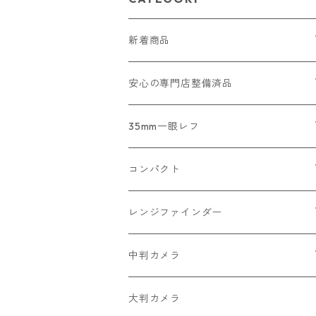
新着商品
2026/07/18
安心の専門店整備済品
2026/07/12
コンパクトカメラ
35mm一眼レフ
2026/07/11
一眼レフ・レンジファインダーカメラ
Nikon
コンパクト
2026/07/10
中判カメラ
Canon
Nikon
レンジファインダー
2026/06/30
レンズ
PENTAX
Canon
Leica
中判カメラ
2026/06/28
OLYMPUS
PENTAX
Nikon
Mamiya
大判カメラ