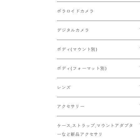
2026/06/27
MINOLTA
FUJIFILM
Canon
PENTAX
ポラロイドカメラ
2026/06/24
CONTAX
RICOH
Zeiss Ikon
FUJIFILM
デジタルカメラ
2026/06/23
Konica
Minolta
舶来その他
Bronica
一眼レフ
ボディ(マウント別)
2026/06/21
Ricoh
Konica
国産その他
CONTAX
ミラーレス一眼
Fマウント
ボディ(フォーマット別)
2026/06/12
Mamiya
Leica
HASSELBLAD
コンパクト
FDマウント
ハーフサイズ
レンズ
2026/06/11
京セラ
Rollei
Rollei
SR/MDマウント
フルサイズ
Fマウント
アクセサリー
2026/06/10
FUJIFILM
OLYMPUS
PLAUBEL
OMマウント
6x4.5
FDマウント
キャップ
ケース,ストラップ,マウントアダプタ
ーなど新品アクセサリ