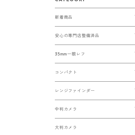
新着商品
2026/07/18
安心の専門店整備済品
2026/07/12
コンパクトカメラ
35mm一眼レフ
2026/07/11
一眼レフ・レンジファインダーカメラ
Nikon
コンパクト
2026/07/10
中判カメラ
Canon
Nikon
レンジファインダー
2026/06/30
レンズ
PENTAX
Canon
Leica
中判カメラ
2026/06/28
OLYMPUS
PENTAX
Nikon
Mamiya
大判カメラ