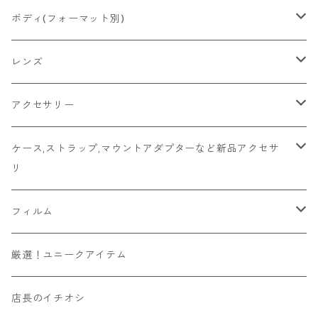
2026/06/21
Ricoh
Konica
国産その他
CONTAX
ミラーレス一眼
Fマウント
ボディ(フォーマット別)
2026/06/12
Mamiya
Leica
HASSELBLAD
コンパクト
FDマウント
ハーフサイズ
レンズ
2026/06/11
京セラ
Rollei
Rollei
SR/MDマウント
フルサイズ
Fマウント
アクセサリー
2026/06/10
FUJIFILM
OLYMPUS
PLAUBEL
OMマウント
6x4.5
FDマウント
キャップ
ケース,ストラップ,マウントアダプターなど新品アクセサ
リ
Leica
YASHICA
Voigtlander
Kマウント
6x6
SR/MDマウント
フード
マウントアダプター
フィルム
その他舶来
CONTAX
ZEISSIKON
M42マウント
6x7
OMマウント
マウントアダプター
ソニーEマウントボディ用
ハンドメイド
135フィルム
厳選！ユニークアイテム
その他国産
京セラ
ZENZA BRONICA
Y/Cマウント
6x9
Kマウント
ビューファインダー/交換ファインダー
富士フィルムXマウントボディ用
カラー
120フィルム
店長のイチオシ