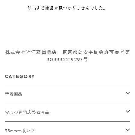
該当する商品が見つかりませんでした。
株式会社近江寫眞機店 東京都公安委員会許可番号第
303332219297号
CATEGORY
新着商品
2026/07/18
安心の専門店整備済品
2026/07/12
コンパクトカメラ
35mm一眼レフ