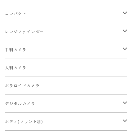
2026/07/11
一眼レフ・レンジファインダーカメラ
Nikon
コンパクト
2026/07/10
中判カメラ
Canon
Nikon
レンジファインダー
2026/06/30
レンズ
PENTAX
Canon
Leica
中判カメラ
2026/06/28
OLYMPUS
PENTAX
Nikon
Mamiya
大判カメラ
2026/06/27
MINOLTA
FUJIFILM
Canon
PENTAX
ポラロイドカメラ
2026/06/24
CONTAX
RICOH
Zeiss Ikon
FUJIFILM
デジタルカメラ
2026/06/23
Konica
Minolta
舶来その他
Bronica
一眼レフ
ボディ(マウント別)