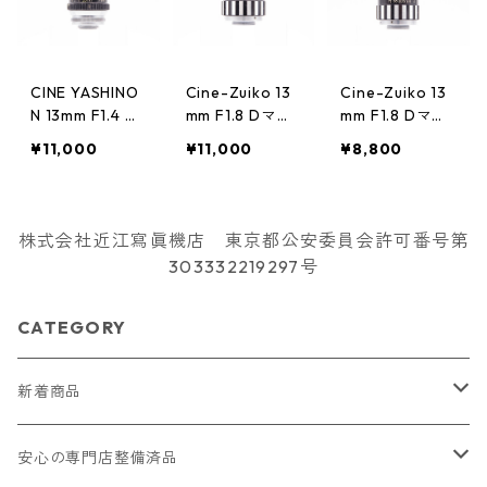
CINE YASHINO
Cine-Zuiko 13
Cine-Zuiko 13
N 13mm F1.4 D
mm F1.8 Dマウ
mm F1.8 Dマウ
マウント YASHI
ント OLYMPUS
ント OLYMPUS
¥11,000
¥11,000
¥8,800
CA ヤシカ
オリンパス
オリンパス
株式会社近江寫眞機店 東京都公安委員会許可番号第
303332219297号
CATEGORY
新着商品
2026/07/18
安心の専門店整備済品