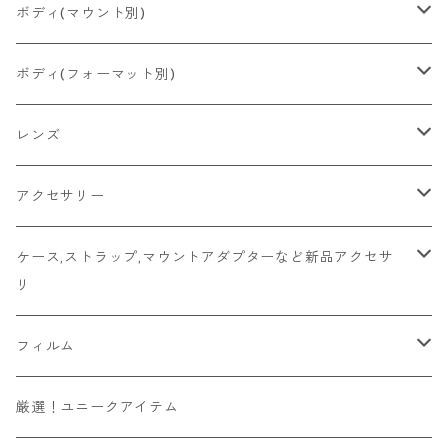
2026/06/23
Konica
Minolta
舶来その他
Bronica
一眼レフ
ボディ(マウント別)
2026/06/21
Ricoh
Konica
国産その他
CONTAX
ミラーレス一眼
Fマウント
ボディ(フォーマット別)
2026/06/12
Mamiya
Leica
HASSELBLAD
コンパクト
FDマウント
ハーフサイズ
レンズ
2026/06/11
京セラ
Rollei
Rollei
SR/MDマウント
フルサイズ
Fマウント
アクセサリー
2026/06/10
FUJIFILM
OLYMPUS
PLAUBEL
OMマウント
6x4.5
FDマウント
キャップ
ケース,ストラップ,マウントアダプターなど新品アクセサ
リ
Leica
YASHICA
Voigtlander
Kマウント
6x6
SR/MDマウント
フード
マウントアダプター
フィルム
その他舶来
CONTAX
ZEISSIKON
M42マウント
6x7
OMマウント
マウントアダプター
ソニーEマウントボディ用
ハンドメイド
135フィルム
厳選！ユニークアイテム
その他国産
京セラ
ZENZA BRONICA
Y/Cマウント
6x9
Kマウント
ビューファインダー/交換ファインダー