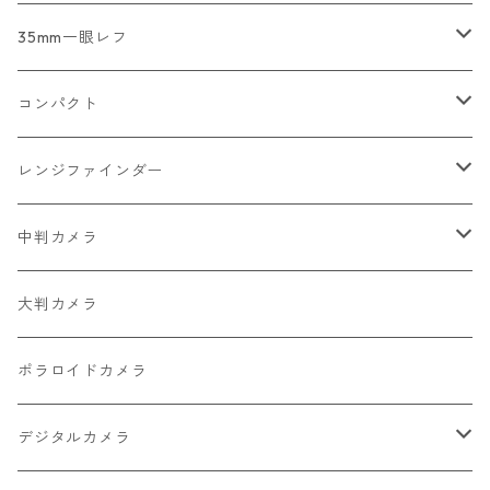
2026/07/12
コンパクトカメラ
35mm一眼レフ
2026/07/11
一眼レフ・レンジファインダーカメラ
Nikon
コンパクト
2026/07/10
中判カメラ
Canon
Nikon
レンジファインダー
2026/06/30
レンズ
PENTAX
Canon
Leica
中判カメラ
2026/06/28
OLYMPUS
PENTAX
Nikon
Mamiya
大判カメラ
2026/06/27
MINOLTA
FUJIFILM
Canon
PENTAX
ポラロイドカメラ
2026/06/24
CONTAX
RICOH
Zeiss Ikon
FUJIFILM
デジタルカメラ