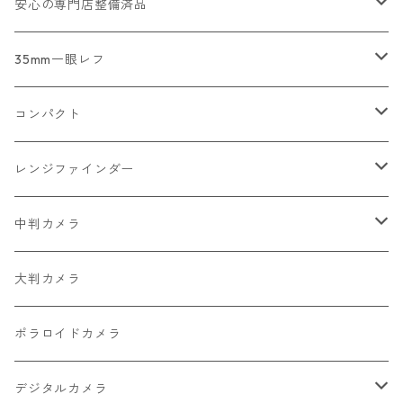
2026/07/18
安心の専門店整備済品
2026/07/12
コンパクトカメラ
35mm一眼レフ
2026/07/11
一眼レフ・レンジファインダーカメラ
Nikon
コンパクト
2026/07/10
中判カメラ
Canon
Nikon
レンジファインダー
2026/06/30
レンズ
PENTAX
Canon
Leica
中判カメラ
2026/06/28
OLYMPUS
PENTAX
Nikon
Mamiya
大判カメラ
2026/06/27
MINOLTA
FUJIFILM
Canon
PENTAX
ポラロイドカメラ
2026/06/24
CONTAX
RICOH
Zeiss Ikon
FUJIFILM
デジタルカメラ