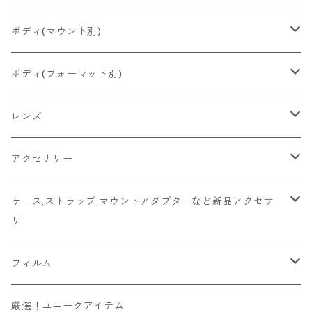
2026/06/23
Konica
Minolta
舶来その他
Bronica
一眼レフ
ボディ(マウント別)
2026/06/21
Ricoh
Konica
国産その他
CONTAX
ミラーレス一眼
Fマウント
ボディ(フォーマット別)
2026/06/12
Mamiya
Leica
HASSELBLAD
コンパクト
FDマウント
ハーフサイズ
レンズ
2026/06/11
京セラ
Rollei
Rollei
SR/MDマウント
フルサイズ
Fマウント
アクセサリー
2026/06/10
FUJIFILM
OLYMPUS
PLAUBEL
OMマウント
6x4.5
FDマウント
キャップ
ケース,ストラップ,マウントアダプターなど新品アクセサ
リ
Leica
YASHICA
Voigtlander
Kマウント
6x6
SR/MDマウント
フード
マウントアダプター
フィルム
その他舶来
CONTAX
ZEISSIKON
M42マウント
6x7
OMマウント
マウントアダプター
ソニーEマウントボディ用
ハンドメイド
135フィルム
厳選！ユニークアイテム