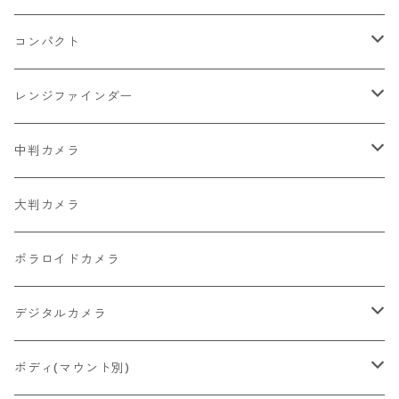
2026/07/11
一眼レフ・レンジファインダーカメラ
Nikon
コンパクト
2026/07/10
中判カメラ
Canon
Nikon
レンジファインダー
2026/06/30
レンズ
PENTAX
Canon
Leica
中判カメラ
2026/06/28
OLYMPUS
PENTAX
Nikon
Mamiya
大判カメラ
2026/06/27
MINOLTA
FUJIFILM
Canon
PENTAX
ポラロイドカメラ
2026/06/24
CONTAX
RICOH
Zeiss Ikon
FUJIFILM
デジタルカメラ
2026/06/23
Konica
Minolta
舶来その他
Bronica
一眼レフ
ボディ(マウント別)