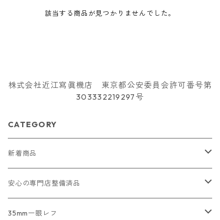
該当する商品が見つかりませんでした。
株式会社近江寫眞機店 東京都公安委員会許可番号第
303332219297号
CATEGORY
新着商品
2026/07/18
安心の専門店整備済品
2026/07/12
コンパクトカメラ
35mm一眼レフ