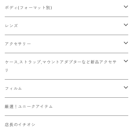
2026/06/21
Ricoh
Konica
国産その他
CONTAX
ミラーレス一眼
Fマウント
ボディ(フォーマット別)
2026/06/12
Mamiya
Leica
HASSELBLAD
コンパクト
FDマウント
ハーフサイズ
レンズ
2026/06/11
京セラ
Rollei
Rollei
SR/MDマウント
フルサイズ
Fマウント
アクセサリー
2026/06/10
FUJIFILM
OLYMPUS
PLAUBEL
OMマウント
6x4.5
FDマウント
キャップ
ケース,ストラップ,マウントアダプターなど新品アクセサ
リ
Leica
YASHICA
Voigtlander
Kマウント
6x6
SR/MDマウント
フード
マウントアダプター
フィルム
その他舶来
CONTAX
ZEISSIKON
M42マウント
6x7
OMマウント
マウントアダプター
ソニーEマウントボディ用
ハンドメイド
135フィルム
厳選！ユニークアイテム
その他国産
京セラ
ZENZA BRONICA
Y/Cマウント
6x9
Kマウント
ビューファインダー/交換ファインダー
富士フィルムXマウントボディ用
カラー
120フィルム
店長のイチオシ