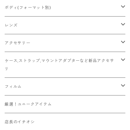
2026/06/21
Ricoh
Konica
国産その他
CONTAX
ミラーレス一眼
Fマウント
ボディ(フォーマット別)
2026/06/12
Mamiya
Leica
HASSELBLAD
コンパクト
FDマウント
ハーフサイズ
レンズ
2026/06/11
京セラ
Rollei
Rollei
SR/MDマウント
フルサイズ
Fマウント
アクセサリー
2026/06/10
FUJIFILM
OLYMPUS
PLAUBEL
OMマウント
6x4.5
FDマウント
キャップ
ケース,ストラップ,マウントアダプターなど新品アクセサ
リ
Leica
YASHICA
Voigtlander
Kマウント
6x6
SR/MDマウント
フード
マウントアダプター
フィルム
その他舶来
CONTAX
ZEISSIKON
M42マウント
6x7
OMマウント
マウントアダプター
ソニーEマウントボディ用
ハンドメイド
135フィルム
厳選！ユニークアイテム
その他国産
京セラ
ZENZA BRONICA
Y/Cマウント
6x9
Kマウント
ビューファインダー/交換ファインダー
富士フィルムXマウントボディ用
カラー
120フィルム
店長のイチオシ