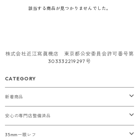
該当する商品が見つかりませんでした。
株式会社近江寫眞機店 東京都公安委員会許可番号第
303332219297号
CATEGORY
新着商品
2026/07/18
安心の専門店整備済品
2026/07/12
コンパクトカメラ
35mm一眼レフ