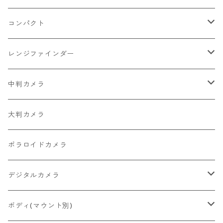
2026/07/11
一眼レフ・レンジファインダーカメラ
Nikon
コンパクト
2026/07/10
中判カメラ
Canon
Nikon
レンジファインダー
2026/06/30
レンズ
PENTAX
Canon
Leica
中判カメラ
2026/06/28
OLYMPUS
PENTAX
Nikon
Mamiya
大判カメラ
2026/06/27
MINOLTA
FUJIFILM
Canon
PENTAX
ポラロイドカメラ
2026/06/24
CONTAX
RICOH
Zeiss Ikon
FUJIFILM
デジタルカメラ
2026/06/23
Konica
Minolta
舶来その他
Bronica
一眼レフ
ボディ(マウント別)