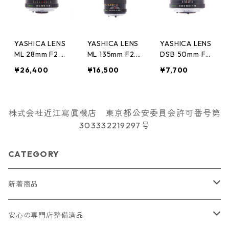
YASHICA LENS
YASHICA LENS
YASHICA LENS
ML 28mm F2.8
ML 135mm F2.8
DSB 50mm F2
Y/Cマウント Y
Y/Cマウント Y
Y/Cマウント Y
¥26,400
¥16,500
¥7,700
ASHICA ヤシカ
ASHICA ヤシカ
ASHICA ヤシカ
株式会社近江寫眞機店 東京都公安委員会許可番号第
303332219297号
CATEGORY
新着商品
2026/07/18
安心の専門店整備済品