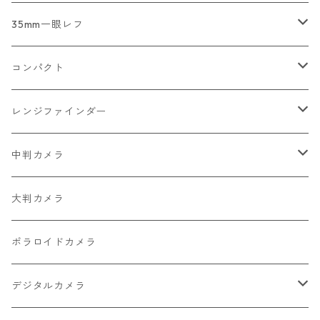
2026/07/12
コンパクトカメラ
35mm一眼レフ
2026/07/11
一眼レフ・レンジファインダーカメラ
Nikon
コンパクト
2026/07/10
中判カメラ
Canon
Nikon
レンジファインダー
2026/06/30
レンズ
PENTAX
Canon
Leica
中判カメラ
2026/06/28
OLYMPUS
PENTAX
Nikon
Mamiya
大判カメラ
2026/06/27
MINOLTA
FUJIFILM
Canon
PENTAX
ポラロイドカメラ
2026/06/24
CONTAX
RICOH
Zeiss Ikon
FUJIFILM
デジタルカメラ