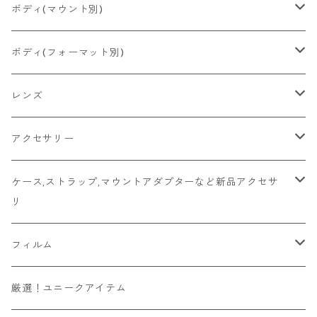
2026/06/23
Konica
Minolta
舶来その他
Bronica
一眼レフ
ボディ(マウント別)
2026/06/21
Ricoh
Konica
国産その他
CONTAX
ミラーレス一眼
Fマウント
ボディ(フォーマット別)
2026/06/12
Mamiya
Leica
HASSELBLAD
コンパクト
FDマウント
ハーフサイズ
レンズ
2026/06/11
京セラ
Rollei
Rollei
SR/MDマウント
フルサイズ
Fマウント
アクセサリー
2026/06/10
FUJIFILM
OLYMPUS
PLAUBEL
OMマウント
6x4.5
FDマウント
キャップ
ケース,ストラップ,マウントアダプターなど新品アクセサ
リ
Leica
YASHICA
Voigtlander
Kマウント
6x6
SR/MDマウント
フード
マウントアダプター
フィルム
その他舶来
CONTAX
ZEISSIKON
M42マウント
6x7
OMマウント
マウントアダプター
ソニーEマウントボディ用
ハンドメイド
135フィルム
厳選！ユニークアイテム
その他国産
京セラ
ZENZA BRONICA
Y/Cマウント
6x9
Kマウント
ビューファインダー/交換ファインダー