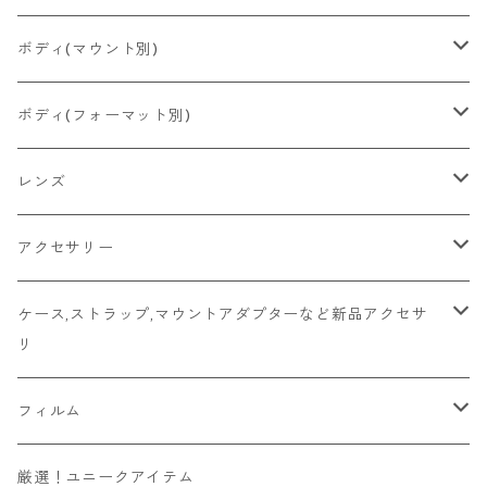
2026/06/23
Konica
Minolta
舶来その他
Bronica
一眼レフ
ボディ(マウント別)
2026/06/21
Ricoh
Konica
国産その他
CONTAX
ミラーレス一眼
Fマウント
ボディ(フォーマット別)
2026/06/12
Mamiya
Leica
HASSELBLAD
コンパクト
FDマウント
ハーフサイズ
レンズ
2026/06/11
京セラ
Rollei
Rollei
SR/MDマウント
フルサイズ
Fマウント
アクセサリー
2026/06/10
FUJIFILM
OLYMPUS
PLAUBEL
OMマウント
6x4.5
FDマウント
キャップ
ケース,ストラップ,マウントアダプターなど新品アクセサ
リ
Leica
YASHICA
Voigtlander
Kマウント
6x6
SR/MDマウント
フード
マウントアダプター
フィルム
その他舶来
CONTAX
ZEISSIKON
M42マウント
6x7
OMマウント
マウントアダプター
ソニーEマウントボディ用
ハンドメイド
135フィルム
厳選！ユニークアイテム