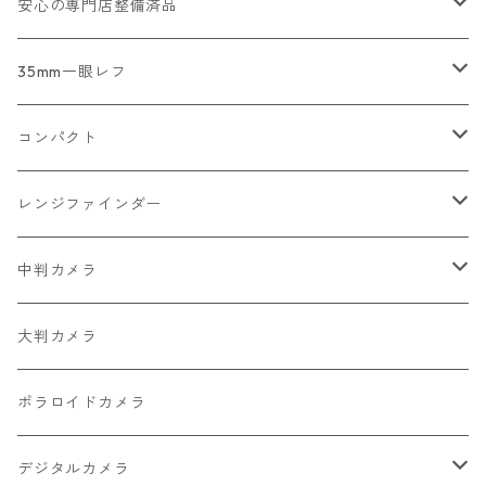
2026/07/18
安心の専門店整備済品
2026/07/12
コンパクトカメラ
35mm一眼レフ
2026/07/11
一眼レフ・レンジファインダーカメラ
Nikon
コンパクト
2026/07/10
中判カメラ
Canon
Nikon
レンジファインダー
2026/06/30
レンズ
PENTAX
Canon
Leica
中判カメラ
2026/06/28
OLYMPUS
PENTAX
Nikon
Mamiya
大判カメラ
2026/06/27
MINOLTA
FUJIFILM
Canon
PENTAX
ポラロイドカメラ
2026/06/24
CONTAX
RICOH
Zeiss Ikon
FUJIFILM
デジタルカメラ