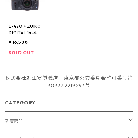
E-420 + ZUIKO
DIGITAL 14-42
mm F3.5-5.6 O
¥16,500
LYMPUS オリン
パス
SOLD OUT
株式会社近江寫眞機店 東京都公安委員会許可番号第
303332219297号
CATEGORY
新着商品