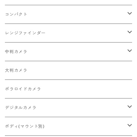
2026/07/11
一眼レフ・レンジファインダーカメラ
Nikon
コンパクト
2026/07/10
中判カメラ
Canon
Nikon
レンジファインダー
2026/06/30
レンズ
PENTAX
Canon
Leica
中判カメラ
2026/06/28
OLYMPUS
PENTAX
Nikon
Mamiya
大判カメラ
2026/06/27
MINOLTA
FUJIFILM
Canon
PENTAX
ポラロイドカメラ
2026/06/24
CONTAX
RICOH
Zeiss Ikon
FUJIFILM
デジタルカメラ
2026/06/23
Konica
Minolta
舶来その他
Bronica
一眼レフ
ボディ(マウント別)