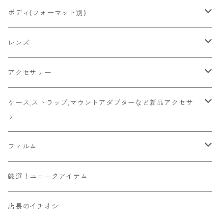
2026/06/21
Ricoh
Konica
国産その他
CONTAX
ミラーレス一眼
Fマウント
ボディ(フォーマット別)
2026/06/12
Mamiya
Leica
HASSELBLAD
コンパクト
FDマウント
ハーフサイズ
レンズ
2026/06/11
京セラ
Rollei
Rollei
SR/MDマウント
フルサイズ
Fマウント
アクセサリー
2026/06/10
FUJIFILM
OLYMPUS
PLAUBEL
OMマウント
6x4.5
FDマウント
キャップ
ケース,ストラップ,マウントアダプターなど新品アクセサ
リ
Leica
YASHICA
Voigtlander
Kマウント
6x6
SR/MDマウント
フード
マウントアダプター
フィルム
その他舶来
CONTAX
ZEISSIKON
M42マウント
6x7
OMマウント
マウントアダプター
ソニーEマウントボディ用
ハンドメイド
135フィルム
厳選！ユニークアイテム
その他国産
京セラ
ZENZA BRONICA
Y/Cマウント
6x9
Kマウント
ビューファインダー/交換ファインダー
富士フィルムXマウントボディ用
カラー
120フィルム
店長のイチオシ