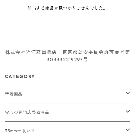
該当する商品が見つかりませんでした。
株式会社近江寫眞機店 東京都公安委員会許可番号第
303332219297号
CATEGORY
新着商品
2026/07/18
安心の専門店整備済品
2026/07/12
コンパクトカメラ
35mm一眼レフ