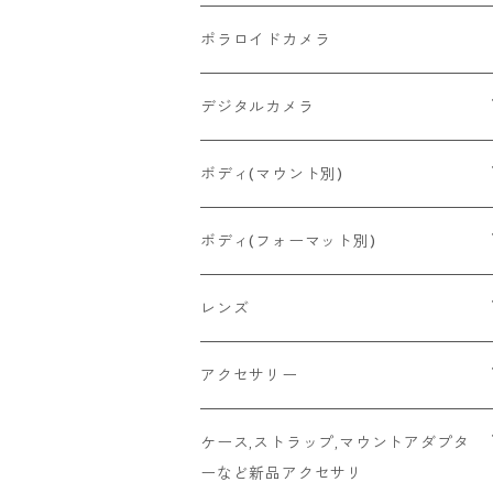
2026/06/27
MINOLTA
FUJIFILM
Canon
PENTAX
ポラロイドカメラ
2026/06/24
CONTAX
RICOH
Zeiss Ikon
FUJIFILM
デジタルカメラ
2026/06/23
Konica
Minolta
舶来その他
Bronica
一眼レフ
ボディ(マウント別)
2026/06/21
Ricoh
Konica
国産その他
CONTAX
ミラーレス一眼
Fマウント
ボディ(フォーマット別)
2026/06/12
Mamiya
Leica
HASSELBLAD
コンパクト
FDマウント
ハーフサイズ
レンズ
2026/06/11
京セラ
Rollei
Rollei
SR/MDマウント
フルサイズ
Fマウント
アクセサリー
2026/06/10
FUJIFILM
OLYMPUS
PLAUBEL
OMマウント
6x4.5
FDマウント
キャップ
ケース,ストラップ,マウントアダプタ
ーなど新品アクセサリ