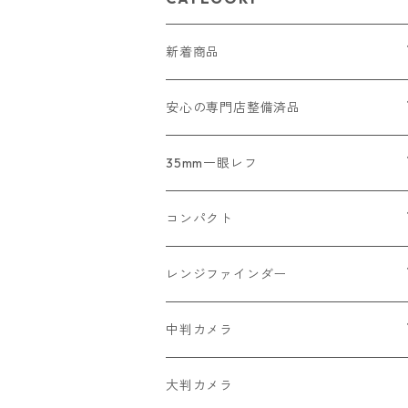
新着商品
2026/07/18
安心の専門店整備済品
2026/07/12
コンパクトカメラ
35mm一眼レフ
2026/07/11
一眼レフ・レンジファインダーカメラ
Nikon
コンパクト
2026/07/10
中判カメラ
Canon
Nikon
レンジファインダー
2026/06/30
レンズ
PENTAX
Canon
Leica
中判カメラ
2026/06/28
OLYMPUS
PENTAX
Nikon
Mamiya
大判カメラ