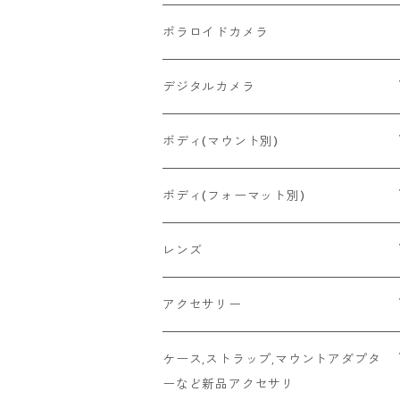
2026/06/27
MINOLTA
FUJIFILM
Canon
PENTAX
ポラロイドカメラ
2026/06/24
CONTAX
RICOH
Zeiss Ikon
FUJIFILM
デジタルカメラ
2026/06/23
Konica
Minolta
舶来その他
Bronica
一眼レフ
ボディ(マウント別)
2026/06/21
Ricoh
Konica
国産その他
CONTAX
ミラーレス一眼
Fマウント
ボディ(フォーマット別)
2026/06/12
Mamiya
Leica
HASSELBLAD
コンパクト
FDマウント
ハーフサイズ
レンズ
2026/06/11
京セラ
Rollei
Rollei
SR/MDマウント
フルサイズ
Fマウント
アクセサリー
2026/06/10
FUJIFILM
OLYMPUS
PLAUBEL
OMマウント
6x4.5
FDマウント
キャップ
ケース,ストラップ,マウントアダプタ
ーなど新品アクセサリ