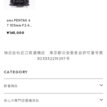
smc PENTAX 6
7 105mm F2.4
67マウント PE
¥165,000
NTAX ペンタッ
クス
株式会社近江寫眞機店 東京都公安委員会許可番号第
303332219297号
CATEGORY
新着商品
2026/07/18
安心の専門店整備済品