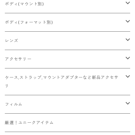
2026/06/23
Konica
Minolta
舶来その他
Bronica
一眼レフ
ボディ(マウント別)
2026/06/21
Ricoh
Konica
国産その他
CONTAX
ミラーレス一眼
Fマウント
ボディ(フォーマット別)
2026/06/12
Mamiya
Leica
HASSELBLAD
コンパクト
FDマウント
ハーフサイズ
レンズ
2026/06/11
京セラ
Rollei
Rollei
SR/MDマウント
フルサイズ
Fマウント
アクセサリー
2026/06/10
FUJIFILM
OLYMPUS
PLAUBEL
OMマウント
6x4.5
FDマウント
キャップ
ケース,ストラップ,マウントアダプターなど新品アクセサ
リ
Leica
YASHICA
Voigtlander
Kマウント
6x6
SR/MDマウント
フード
マウントアダプター
フィルム
その他舶来
CONTAX
ZEISSIKON
M42マウント
6x7
OMマウント
マウントアダプター
ソニーEマウントボディ用
ハンドメイド
135フィルム
厳選！ユニークアイテム
その他国産
京セラ
ZENZA BRONICA
Y/Cマウント
6x9
Kマウント
ビューファインダー/交換ファインダー