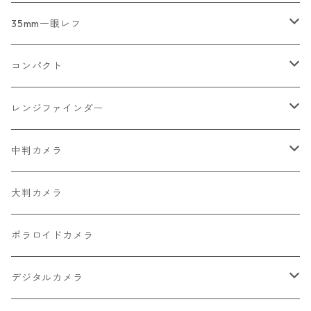
2026/07/12
コンパクトカメラ
35mm一眼レフ
2026/07/11
一眼レフ・レンジファインダーカメラ
Nikon
コンパクト
2026/07/10
中判カメラ
Canon
Nikon
レンジファインダー
2026/06/30
レンズ
PENTAX
Canon
Leica
中判カメラ
2026/06/28
OLYMPUS
PENTAX
Nikon
Mamiya
大判カメラ
2026/06/27
MINOLTA
FUJIFILM
Canon
PENTAX
ポラロイドカメラ
2026/06/24
CONTAX
RICOH
Zeiss Ikon
FUJIFILM
デジタルカメラ