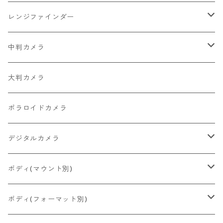
2026/07/10
中判カメラ
Canon
Nikon
レンジファインダー
2026/06/30
レンズ
PENTAX
Canon
Leica
中判カメラ
2026/06/28
OLYMPUS
PENTAX
Nikon
Mamiya
大判カメラ
2026/06/27
MINOLTA
FUJIFILM
Canon
PENTAX
ポラロイドカメラ
2026/06/24
CONTAX
RICOH
Zeiss Ikon
FUJIFILM
デジタルカメラ
2026/06/23
Konica
Minolta
舶来その他
Bronica
一眼レフ
ボディ(マウント別)
2026/06/21
Ricoh
Konica
国産その他
CONTAX
ミラーレス一眼
Fマウント
ボディ(フォーマット別)