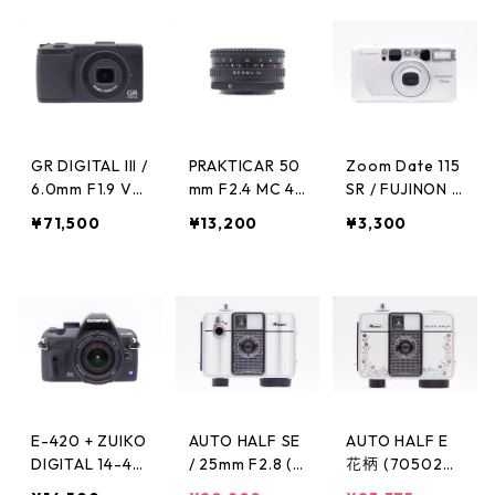
GR DIGITAL III /
PRAKTICAR 50
Zoom Date 115
6.0mm F1.9 VC
mm F2.4 MC 4/
SR / FUJINON Z
RICOH リコー
3マウント改造
OOM 38-115m
¥71,500
¥13,200
¥3,300
品 PENTACON
m FUJIFILM フ
ペンタコン
ジフィルム
E-420 + ZUIKO
AUTO HALF SE
AUTO HALF E
DIGITAL 14-42
/ 25mm F2.8 (1
花柄 (705020)
mm F3.5-5.6 O
234026) RICO
/ 25mm F2.8 RI