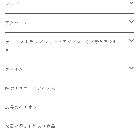
2026/06/12
Mamiya
Leica
HASSELBLAD
コンパクト
FDマウント
ハーフサイズ
レンズ
2026/06/11
京セラ
Rollei
Rollei
SR/MDマウント
フルサイズ
Fマウント
アクセサリー
2026/06/10
FUJIFILM
OLYMPUS
PLAUBEL
OMマウント
6x4.5
FDマウント
キャップ
ケース,ストラップ,マウントアダプターなど新品アクセサ
リ
Leica
YASHICA
Voigtlander
Kマウント
6x6
SR/MDマウント
フード
マウントアダプター
フィルム
その他舶来
CONTAX
ZEISSIKON
M42マウント
6x7
OMマウント
マウントアダプター
ソニーEマウントボディ用
ハンドメイド
135フィルム
厳選！ユニークアイテム
その他国産
京セラ
ZENZA BRONICA
Y/Cマウント
6x9
Kマウント
ビューファインダー/交換ファインダー
富士フィルムXマウントボディ用
カラー
120フィルム
店長のイチオシ
国産その他
Kowa
L39マウント
4x4
M42マウント
フィルター
ニコンZマウントボディ用
リバーサル
インスタントフィルム
お買い得かも難あり商品
舶来その他
国産その他
Mマウント
6x12
Y/Cマウント
露出計