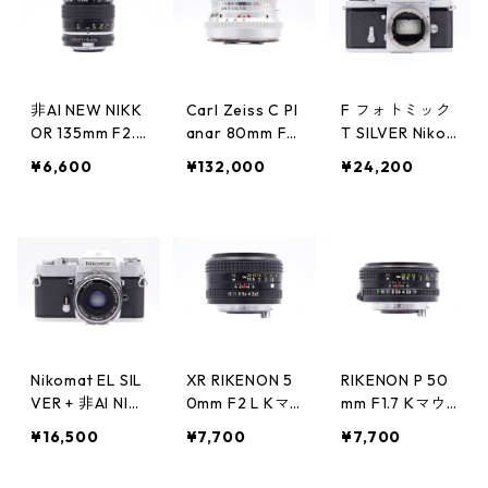
非AI NEW NIKK
Carl Zeiss C Pl
F フォトミック
OR 135mm F2.8
anar 80mm F2.
T SILVER Nikon
Fマウント Niko
8 SILVER Vマウ
ニコン
¥6,600
¥132,000
¥24,200
n ニコン
ント HASSELBL
AD ハッセルブ
ラッド
Nikomat EL SIL
XR RIKENON 5
RIKENON P 50
VER + 非AI NIK
0mm F2 L Kマ
mm F1.7 Kマウ
KOR-H 50mm F
ウント RICOH
ント RICOH リ
¥16,500
¥7,700
¥7,700
2 Nikon ニコン
リコー
コー