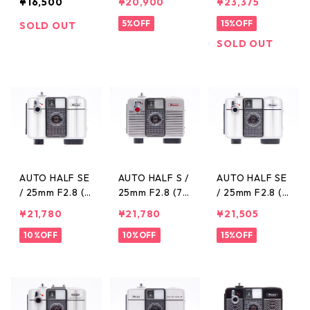
¥16,500
¥20,900
¥23,375
LYMPUS オリン
H リコー
COH リコー
パス
5%OFF
15%OFF
SOLD OUT
SOLD OUT
AUTO HALF SE
AUTO HALF S /
AUTO HALF SE
/ 25mm F2.8 (7
25mm F2.8 (71
/ 25mm F2.8 (9
36522) RICOH
8936) RICOH
34453) RICOH
¥21,780
¥21,780
¥21,505
リコー
リコー
リコー
10%OFF
10%OFF
15%OFF