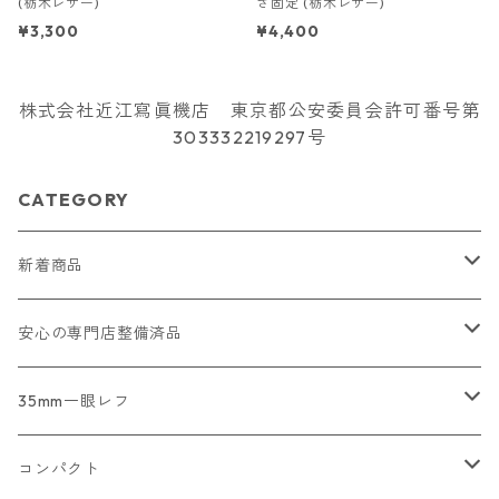
(栃木レザー)
さ固定 (栃木レザー)
¥3,300
¥4,400
株式会社近江寫眞機店 東京都公安委員会許可番号第
303332219297号
CATEGORY
新着商品
2026/07/18
安心の専門店整備済品
2026/07/12
コンパクトカメラ
35mm一眼レフ
2026/07/11
一眼レフ・レンジファインダーカメラ
Nikon
コンパクト