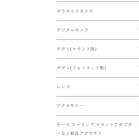
2026/06/27
MINOLTA
FUJIFILM
Canon
PENTAX
ポラロイドカメラ
2026/06/24
CONTAX
RICOH
Zeiss Ikon
FUJIFILM
デジタルカメラ
2026/06/23
Konica
Minolta
舶来その他
Bronica
一眼レフ
ボディ(マウント別)
2026/06/21
Ricoh
Konica
国産その他
CONTAX
ミラーレス一眼
Fマウント
ボディ(フォーマット別)
2026/06/12
Mamiya
Leica
HASSELBLAD
コンパクト
FDマウント
ハーフサイズ
レンズ
2026/06/11
京セラ
Rollei
Rollei
SR/MDマウント
フルサイズ
Fマウント
アクセサリー
2026/06/10
FUJIFILM
OLYMPUS
PLAUBEL
OMマウント
6x4.5
FDマウント
キャップ
ケース,ストラップ,マウントアダプタ
ーなど新品アクセサリ