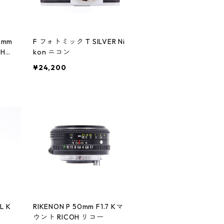
80mm
F フォトミック T SILVER Ni
 HAS
kon ニコン
ラッド
¥24,200
L K
RIKENON P 50mm F1.7 Kマ
ウント RICOH リコー