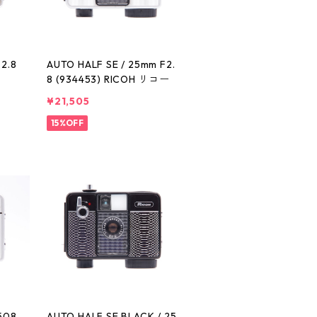
2.8
AUTO HALF SE / 25mm F2.
ー
8 (934453) RICOH リコー
¥21,505
15%OFF
508
AUTO HALF SE BLACK / 25