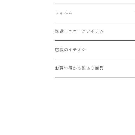
Leica
YASHICA
Voigtlander
Kマウント
6x6
SR/MDマウント
フード
マウントアダプター
フィルム
その他舶来
CONTAX
ZEISSIKON
M42マウント
6x7
OMマウント
マウントアダプター
ソニーEマウントボディ用
ハンドメイド
135フィルム
厳選！ユニークアイテム
その他国産
京セラ
ZENZA BRONICA
Y/Cマウント
6x9
Kマウント
ビューファインダー/交換ファインダー
富士フィルムXマウントボディ用
カラー
120フィルム
店長のイチオシ
国産その他
Kowa
L39マウント
4x4
M42マウント
フィルター
ニコンZマウントボディ用
リバーサル
インスタントフィルム
お買い得かも難あり商品
舶来その他
国産その他
Mマウント
6x12
Y/Cマウント
露出計
モノクロ
舶来その他
ニコンS/旧コンタックスマウント
4x5
ARマウント
その他
LRマウント
110
L39マウント
Eマウント
Mマウント