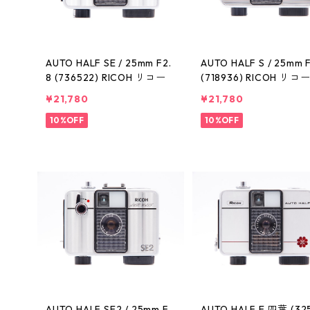
AUTO HALF SE / 25mm F2.
AUTO HALF S / 25mm F
8 (736522) RICOH リコー
(718936) RICOH リコ
¥21,780
¥21,780
10%OFF
10%OFF
AUTO HALF SE2 / 25mm F
AUTO HALF E 四葉 (32