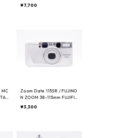
¥7,700
4 MC
Zoom Date 115SR / FUJINO
TAC
N ZOOM 38-115mm FUJIFIL
M フジフィルム
¥3,300