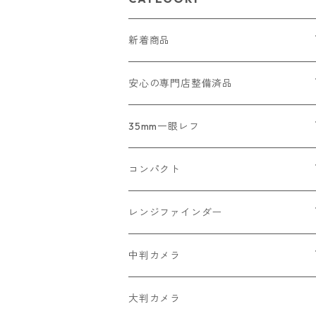
新着商品
2026/07/18
安心の専門店整備済品
2026/07/12
コンパクトカメラ
35mm一眼レフ
2026/07/11
一眼レフ・レンジファインダーカメラ
Nikon
コンパクト
2026/07/10
中判カメラ
Canon
Nikon
レンジファインダー
2026/06/30
レンズ
PENTAX
Canon
Leica
中判カメラ
2026/06/28
OLYMPUS
PENTAX
Nikon
Mamiya
大判カメラ