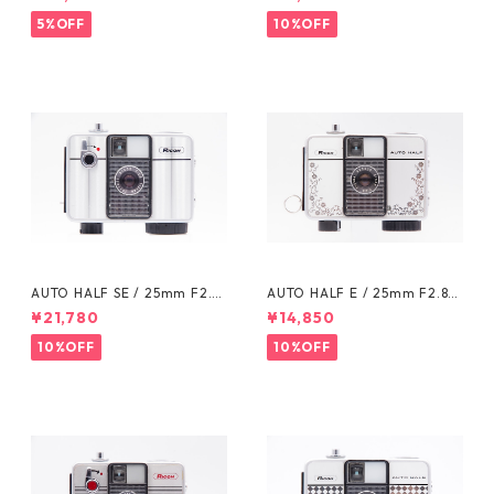
H リコー
コー
5%OFF
10%OFF
AUTO HALF SE / 25mm F2.8
AUTO HALF E / 25mm F2.8
(1011832) RICOH リコー
(929308) RICOH リコー
¥21,780
¥14,850
10%OFF
10%OFF