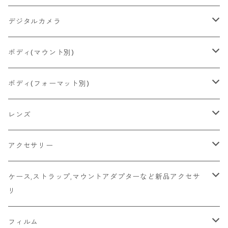
2026/06/24
CONTAX
RICOH
Zeiss Ikon
FUJIFILM
デジタルカメラ
2026/06/23
Konica
Minolta
舶来その他
Bronica
一眼レフ
ボディ(マウント別)
2026/06/21
Ricoh
Konica
国産その他
CONTAX
ミラーレス一眼
Fマウント
ボディ(フォーマット別)
2026/06/12
Mamiya
Leica
HASSELBLAD
コンパクト
FDマウント
ハーフサイズ
レンズ
2026/06/11
京セラ
Rollei
Rollei
SR/MDマウント
フルサイズ
Fマウント
アクセサリー
2026/06/10
FUJIFILM
OLYMPUS
PLAUBEL
OMマウント
6x4.5
FDマウント
キャップ
ケース,ストラップ,マウントアダプターなど新品アクセサ
リ
Leica
YASHICA
Voigtlander
Kマウント
6x6
SR/MDマウント
フード
マウントアダプター
フィルム