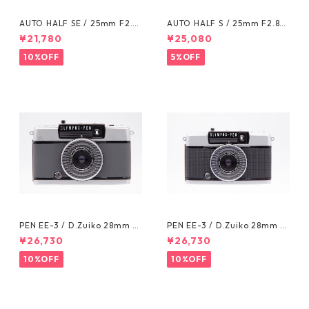
AUTO HALF SE / 25mm F2.8
AUTO HALF S / 25mm F2.8
(736522) RICOH リコー
(719898) RICOH リコー
¥21,780
¥25,080
10%OFF
5%OFF
PEN EE-3 / D.Zuiko 28mm F
PEN EE-3 / D.Zuiko 28mm F
3.5 (5210885) OLYMPUS オリ
3.5 (6018889) OLYMPUS オリ
¥26,730
¥26,730
ンパス
ンパス
10%OFF
10%OFF