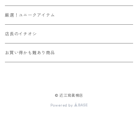
その他舶来
CONTAX
ZEISSIKON
M42マウント
6x7
OMマウント
マウントアダプター
ソニーEマウントボディ用
ハンドメイド
135フィルム
厳選！ユニークアイテム
その他国産
京セラ
ZENZA BRONICA
Y/Cマウント
6x9
Kマウント
ビューファインダー/交換ファインダー
富士フィルムXマウントボディ用
カラー
120フィルム
店長のイチオシ
国産その他
Kowa
L39マウント
4x4
M42マウント
フィルター
ニコンZマウントボディ用
リバーサル
インスタントフィルム
お買い得かも難あり商品
舶来その他
国産その他
Mマウント
6x12
Y/Cマウント
露出計
モノクロ
舶来その他
ニコンS/旧コンタックスマウント
4x5
ARマウント
その他
© 近江寫眞機店
LRマウント
110
L39マウント
Powered by
Eマウント
Mマウント
EFマウント
Dマウント