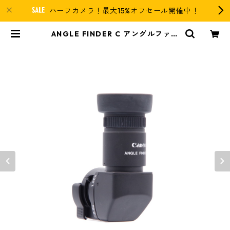
ハーフカメラ！最大15%オフセール開催中！
ANGLE FINDER C アングルファイ
ンダー Canon キヤノン | 近江寫眞
機店