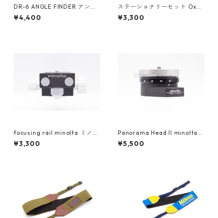
DR-6 ANGLE FINDER アング
ステーショナリーセット Oxy
ルファインダー Nikon ニコン
(オキシー) MINOLTA ロゴ Imo
¥4,400
¥3,300
tani イモタニ
focusing rail minolta ミノル
Panorama Head II minolta
タ
ミノルタ
¥3,300
¥5,500