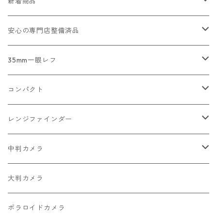
新着商品
2026/07/18
安心の専門店整備済品
2026/07/12
コンパクトカメラ
35mm一眼レフ
2026/07/11
一眼レフ・レンジファインダーカメラ
Nikon
コンパクト
2026/07/10
中判カメラ
Canon
Nikon
レンジファインダー
2026/06/30
レンズ
PENTAX
Canon
Leica
中判カメラ
2026/06/28
OLYMPUS
PENTAX
Nikon
Mamiya
大判カメラ
2026/06/27
MINOLTA
FUJIFILM
Canon
PENTAX
ポラロイドカメラ