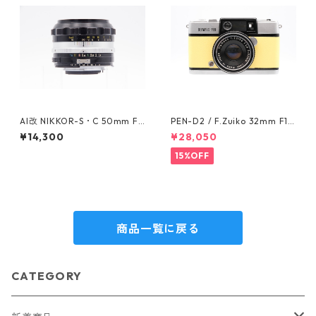
AI改 NIKKOR-S・C 50mm F1.
PEN-D2 / F.Zuiko 32mm F1.9
4 Fマウント Nikon ニコン
(138348) OLYMPUS オリンパ
¥14,300
¥28,050
ス
15%OFF
商品一覧に戻る
CATEGORY