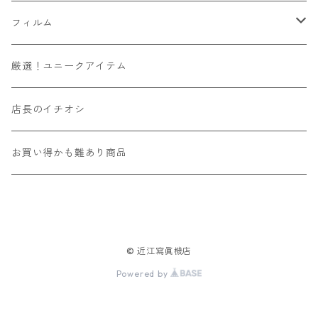
Leica
YASHICA
Voigtlander
Kマウント
6x6
SR/MDマウント
フード
マウントアダプター
フィルム
その他舶来
CONTAX
ZEISSIKON
M42マウント
6x7
OMマウント
マウントアダプター
ソニーEマウントボディ用
ハンドメイド
135フィルム
厳選！ユニークアイテム
その他国産
京セラ
ZENZA BRONICA
Y/Cマウント
6x9
Kマウント
ビューファインダー/交換ファインダー
富士フィルムXマウントボディ用
カラー
120フィルム
店長のイチオシ
国産その他
Kowa
L39マウント
4x4
M42マウント
フィルター
ニコンZマウントボディ用
リバーサル
インスタントフィルム
お買い得かも難あり商品
舶来その他
国産その他
Mマウント
6x12
Y/Cマウント
露出計
モノクロ
舶来その他
ニコンS/旧コンタックスマウント
4x5
ARマウント
その他
© 近江寫眞機店
LRマウント
110
L39マウント
Powered by
Eマウント
Mマウント