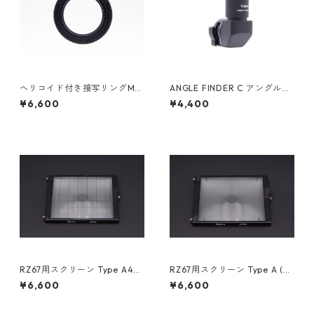
ヘリコイド付き接写リングM4
ANGLE FINDER C アングルフ
2 ELEFOTO エレフォト
ァインダー Canon キヤノン
¥6,600
¥4,400
RZ67用スクリーン Type A4
RZ67用スクリーン Type A (マ
(方眼マット) + 6x4.5マスク M
ット) MAMIYA マミヤ
¥6,600
¥6,600
AMIYA マミヤ