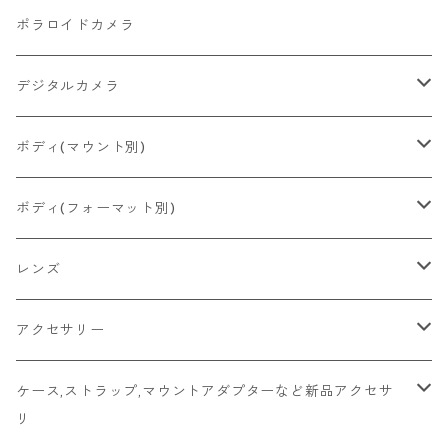
2026/06/27
MINOLTA
FUJIFILM
Canon
PENTAX
ポラロイドカメラ
2026/06/24
CONTAX
RICOH
Zeiss Ikon
FUJIFILM
デジタルカメラ
2026/06/23
Konica
Minolta
舶来その他
Bronica
一眼レフ
ボディ(マウント別)
2026/06/21
Ricoh
Konica
国産その他
CONTAX
ミラーレス一眼
Fマウント
ボディ(フォーマット別)
2026/06/12
Mamiya
Leica
HASSELBLAD
コンパクト
FDマウント
ハーフサイズ
レンズ
2026/06/11
京セラ
Rollei
Rollei
SR/MDマウント
フルサイズ
Fマウント
アクセサリー
2026/06/10
FUJIFILM
OLYMPUS
PLAUBEL
OMマウント
6x4.5
FDマウント
キャップ
ケース,ストラップ,マウントアダプターなど新品アクセサ
リ