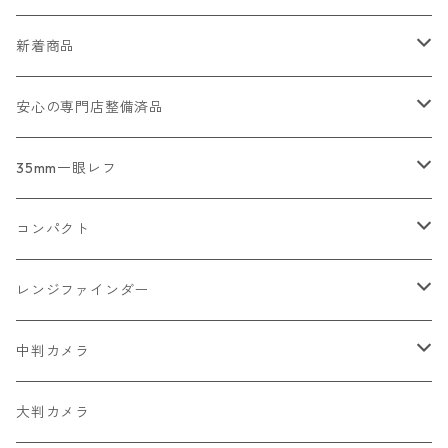
新着商品
2026/07/18
安心の専門店整備済品
2026/07/12
コンパクトカメラ
35mm一眼レフ
2026/07/11
一眼レフ・レンジファインダーカメラ
Nikon
コンパクト
2026/07/10
中判カメラ
Canon
Nikon
レンジファインダー
2026/06/30
レンズ
PENTAX
Canon
Leica
中判カメラ
2026/06/28
OLYMPUS
PENTAX
Nikon
Mamiya
大判カメラ