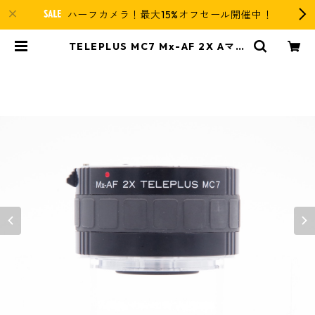
ハーフカメラ！最大15%オフセール開催中！
TELEPLUS MC7 Mx-AF 2X Aマウ
ント Kenko ケンコー | 近江寫眞機
店